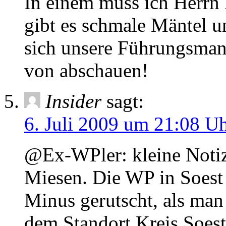
In einem muss ich Herrn 
gibt es schmale Mäntel u
sich unsere Führungsmann
von abschauen!
Insider
sagt:
6. Juli 2009 um 21:08 U
@Ex-WPler: kleine Notiz
Miesen. Die WP in Soest u
Minus gerutscht, als m
dem Standort Kreis Soest