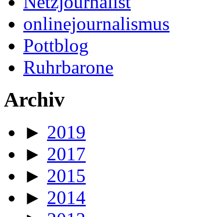
Netzjournalist
onlinejournalismus
Pottblog
Ruhrbarone
Archiv
►
2019
►
2017
►
2015
►
2014