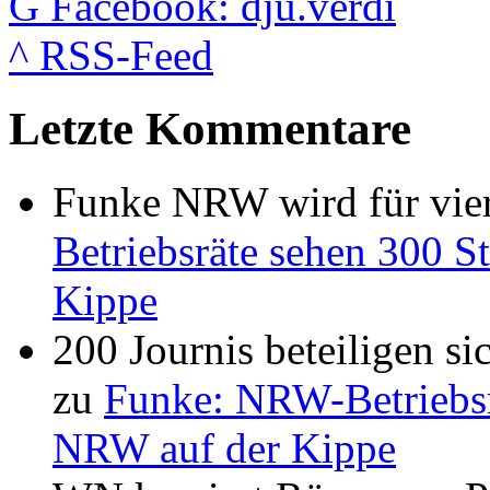
G
Facebook: dju.verdi
^
RSS-Feed
Letzte Kommentare
Funke NRW wird für vier
Betriebsräte sehen 300 St
Kippe
200 Journis beteiligen s
zu
Funke: NRW-Betriebsrä
NRW auf der Kippe