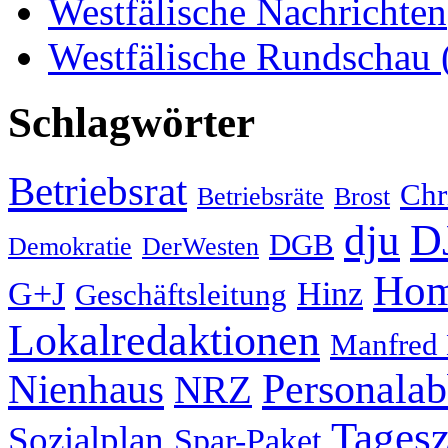
Westfälische Nachrichten
Westfälische Rundschau
Schlagwörter
Betriebsrat
Chr
Betriebsräte
Brost
D
dju
DGB
Demokratie
DerWesten
Hom
G+J
Hinz
Geschäftsleitung
Lokalredaktionen
Manfred
Nienhaus
Personala
NRZ
Tagesz
Sozialplan
Spar-Paket