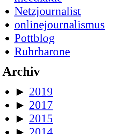
Netzjournalist
onlinejournalismus
Pottblog
Ruhrbarone
Archiv
►
2019
►
2017
►
2015
►
2014