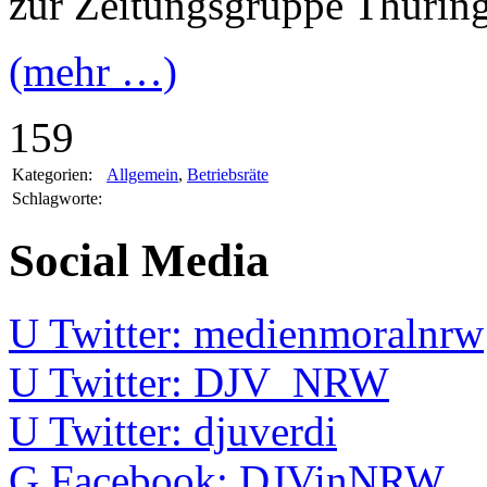
zur Zeitungsgruppe Thüring
(mehr …)
159
Kategorien:
Allgemein
,
Betriebsräte
Schlagworte:
Social Media
U
Twitter: medienmoralnrw
U
Twitter: DJV_NRW
U
Twitter: djuverdi
G
Facebook: DJVinNRW