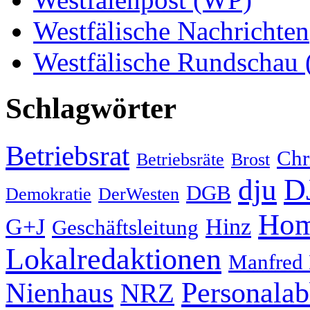
Westfälische Nachrichten
Westfälische Rundschau
Schlagwörter
Betriebsrat
Chr
Betriebsräte
Brost
D
dju
DGB
Demokratie
DerWesten
Hom
G+J
Hinz
Geschäftsleitung
Lokalredaktionen
Manfred
Nienhaus
Personala
NRZ