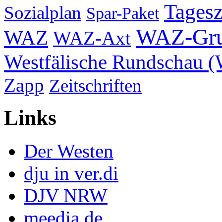
Tagesz
Sozialplan
Spar-Paket
WAZ-Gr
WAZ
WAZ-Axt
Westfälische Rundschau 
Zapp
Zeitschriften
Links
Der Westen
dju in ver.di
DJV NRW
meedia.de