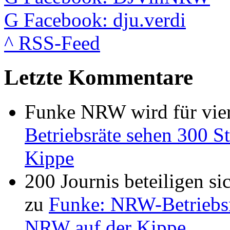
G
Facebook: dju.verdi
^
RSS-Feed
Letzte Kommentare
Funke NRW wird für vier
Betriebsräte sehen 300 St
Kippe
200 Journis beteiligen s
zu
Funke: NRW-Betriebsrä
NRW auf der Kippe