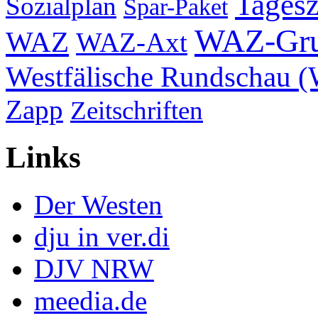
Tagesz
Sozialplan
Spar-Paket
WAZ-Gr
WAZ
WAZ-Axt
Westfälische Rundschau 
Zapp
Zeitschriften
Links
Der Westen
dju in ver.di
DJV NRW
meedia.de