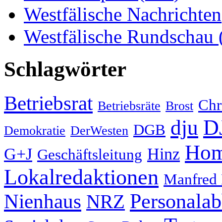
Westfälische Nachrichten
Westfälische Rundschau
Schlagwörter
Betriebsrat
Chr
Betriebsräte
Brost
D
dju
DGB
Demokratie
DerWesten
Hom
G+J
Hinz
Geschäftsleitung
Lokalredaktionen
Manfred
Nienhaus
Personala
NRZ