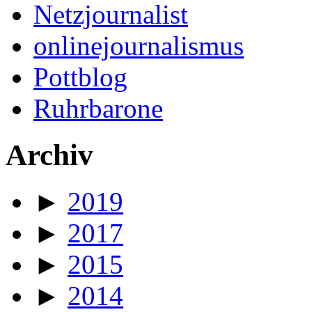
Netzjournalist
onlinejournalismus
Pottblog
Ruhrbarone
Archiv
►
2019
►
2017
►
2015
►
2014