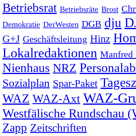
Betriebsrat
Chr
Betriebsräte
Brost
D
dju
DGB
Demokratie
DerWesten
Hom
G+J
Hinz
Geschäftsleitung
Lokalredaktionen
Manfred
Nienhaus
Personala
NRZ
Tagesz
Sozialplan
Spar-Paket
WAZ-Gr
WAZ
WAZ-Axt
Westfälische Rundschau 
Zapp
Zeitschriften