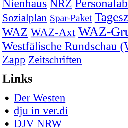
Nienhaus
Personala
NRZ
Tagesz
Sozialplan
Spar-Paket
WAZ-Gr
WAZ
WAZ-Axt
Westfälische Rundschau 
Zapp
Zeitschriften
Links
Der Westen
dju in ver.di
DJV NRW