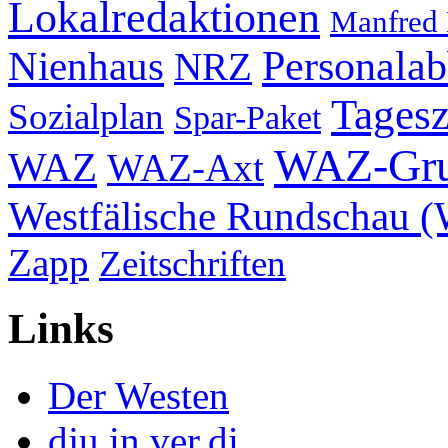
Lokalredaktionen
Manfred
Nienhaus
Personala
NRZ
Tagesz
Sozialplan
Spar-Paket
WAZ-Gr
WAZ
WAZ-Axt
Westfälische Rundschau 
Zapp
Zeitschriften
Links
Der Westen
dju in ver.di