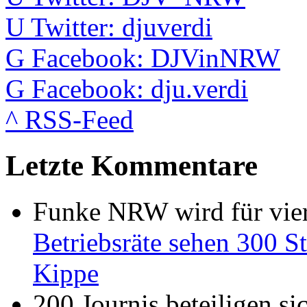
U
Twitter: djuverdi
G
Facebook: DJVinNRW
G
Facebook: dju.verdi
^
RSS-Feed
Letzte Kommentare
Funke NRW wird für vier
Betriebsräte sehen 300 St
Kippe
200 Journis beteiligen s