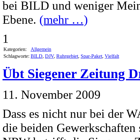
bei BILD und weniger Meinu
Ebene.
(mehr …)
1
Kategorien:
Allgemein
Schlagworte:
BILD
,
DJV
,
Ruhrgebiet
,
Spar-Paket
,
Vielfalt
Übt Siegener Zeitung D
11. November 2009
Dass es nicht nur bei der 
die beiden Gewerkschaften s