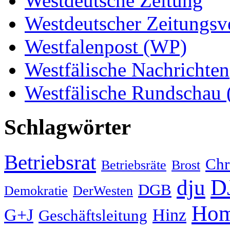
Westdeutsche Zeitung
Westdeutscher Zeitungs
Westfalenpost (WP)
Westfälische Nachrichten
Westfälische Rundschau
Schlagwörter
Betriebsrat
Chr
Betriebsräte
Brost
D
dju
DGB
Demokratie
DerWesten
Hom
G+J
Hinz
Geschäftsleitung