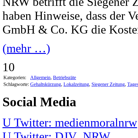
NRW betrifft die Siegener 
haben Hinweise, dass der V
GmbH & Co. KG die Kosten 
(mehr …)
10
Kategorien:
Allgemein
,
Betriebsräte
Schlagworte:
Gehaltskürzung
,
Lokalzeitung
,
Siegener Zeitung
,
Tages
Social Media
U
Twitter: medienmoralnrw
U
Twitter: DJV_NRW