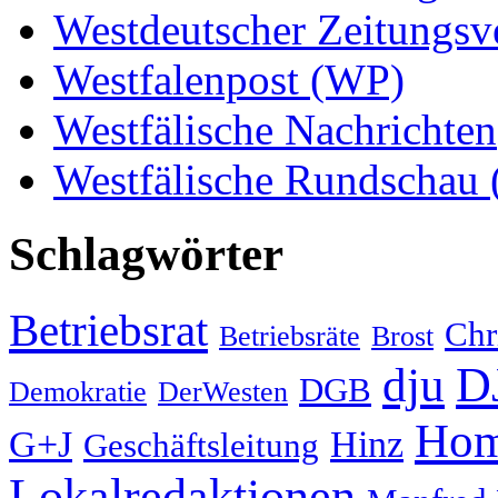
Westdeutscher Zeitungs
Westfalenpost (WP)
Westfälische Nachrichten
Westfälische Rundschau
Schlagwörter
Betriebsrat
Chr
Betriebsräte
Brost
D
dju
DGB
Demokratie
DerWesten
Hom
G+J
Hinz
Geschäftsleitung
Lokalredaktionen