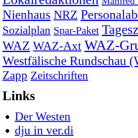
Manfred
Nienhaus
Personala
NRZ
Tagesz
Sozialplan
Spar-Paket
WAZ-Gr
WAZ
WAZ-Axt
Westfälische Rundschau 
Zapp
Zeitschriften
Links
Der Westen
dju in ver.di