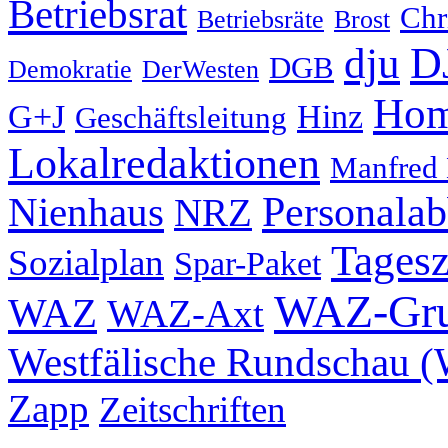
Betriebsrat
Chr
Betriebsräte
Brost
D
dju
DGB
Demokratie
DerWesten
Hom
G+J
Hinz
Geschäftsleitung
Lokalredaktionen
Manfred
Nienhaus
Personala
NRZ
Tagesz
Sozialplan
Spar-Paket
WAZ-Gr
WAZ
WAZ-Axt
Westfälische Rundschau 
Zapp
Zeitschriften